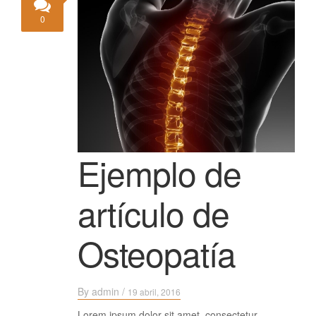
0
Ejemplo de
artículo de
Osteopatía
By
admin
/
19 abril, 2016
Lorem ipsum dolor sit amet, consectetur