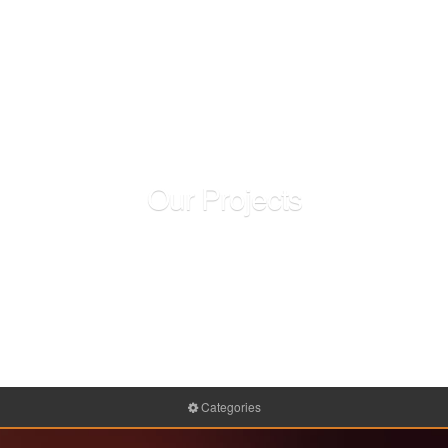
Our Projects
Suspendisse et libero tortor. Nulla aliquam lorem nec
ultrices ultrices. Fusce pretium imperdiet sollicitudin.
Vestibulum nec.
Categories